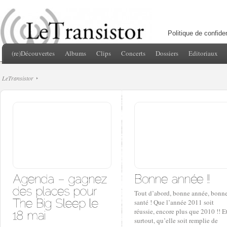
Politique de confiden
(re)Découvertes
Albums
Clips
Concerts
Dossiers
Editoriaux
LeTransistor
Tout d’abord, bonne année, bonn
santé ! Que l’année 2011 soit
réussie, encore plus que 2010 !! E
surtout, qu’elle soit remplie de