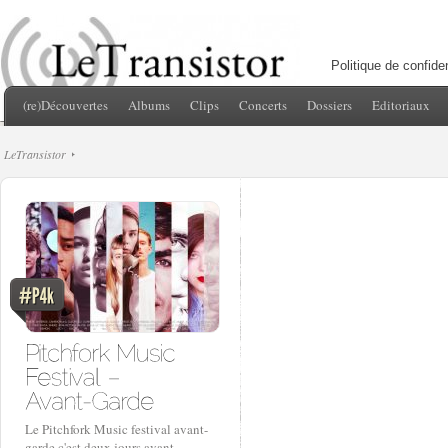
Politique de confiden
(re)Découvertes
Albums
Clips
Concerts
Dossiers
Editoriaux
LeTransistor
Le Pitchfork Music festival avant-
garde c'est deux jours avant