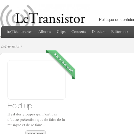
Politique de confiden
(re)Découvertes
Albums
Clips
Concerts
Dossiers
Editoriaux
LeTransistor
Il est des groupes qui n’ont pas
d’autre prétention que de faire de la
musique et de se faire...