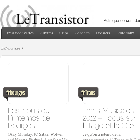
Politique de confiden
(re)Découvertes
Albums
Clips
Concerts
Dossiers
Editoriaux
LeTransistor
Okay Monday, JC Satan, Wolves
ce qu’on a retenu de la
and Moons, Fi/she/S, Sing Sing My
programmation à l’Etage et la Cit