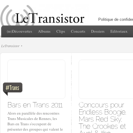
Politique de confiden
(re)Découvertes
Albums
Clips
Concerts
Dossiers
Editoriaux
LeTransistor
Alors en parallèle des rencontres
Trans Musicales de Rennes, les
Bars en Trans s'occupent de
présenter des groupes qui valent le