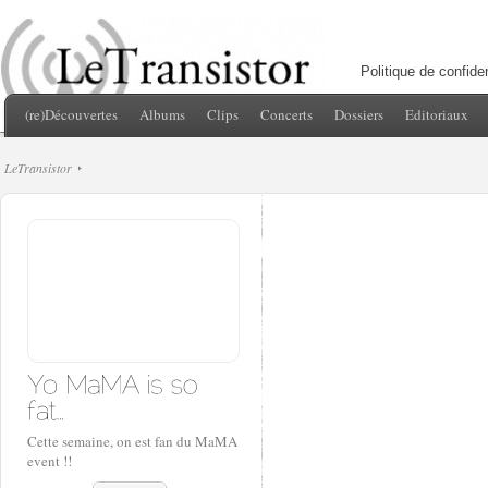
Politique de confiden
(re)Découvertes
Albums
Clips
Concerts
Dossiers
Editoriaux
LeTransistor
Cette semaine, on est fan du MaMA
event !!