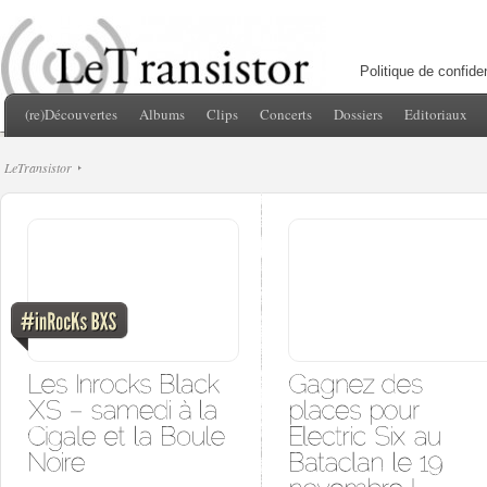
Politique de confiden
(re)Découvertes
Albums
Clips
Concerts
Dossiers
Editoriaux
LeTransistor