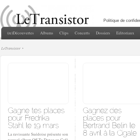
Politique de confiden
(re)Découvertes
Albums
Clips
Concerts
Dossiers
Editoriaux
LeTransistor
La ravissante Suédoise présente son
nouvel album Off To Dance au Café