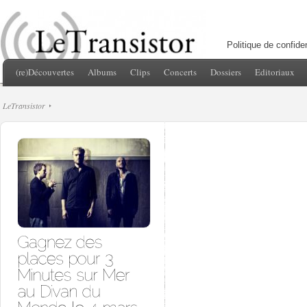
Politique de confiden
(re)Découvertes
Albums
Clips
Concerts
Dossiers
Editoriaux
LeTransistor