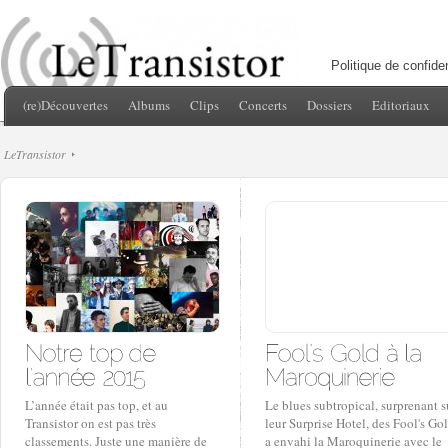
Politique de confiden
(re)Découvertes
Albums
Clips
Concerts
Dossiers
Editoriaux
LeTransistor
L’année était pas top, et au
Le blues subtropical, surprenant s
Transistor on est pas très
leur Surprise Hotel, des Fool's Go
classements. Juste une manière de
a envahi la Maroquinerie avec le