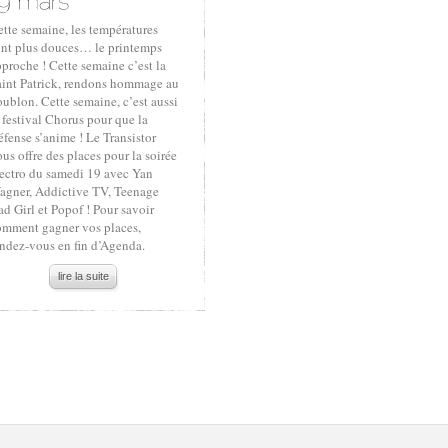
tte semaine, les températures
ont plus douces… le printemps
proche ! Cette semaine c’est la
aint Patrick, rendons hommage au
ublon. Cette semaine, c’est aussi
 festival Chorus pour que la
fense s’anime ! Le Transistor
us offre des places pour la soirée
lectro du samedi 19 avec Yan
agner, Addictive TV, Teenage
d Girl et Popof ! Pour savoir
omment gagner vos places,
endez-vous en fin d’Agenda.
lire la suite