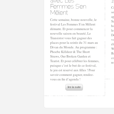
Ce
s
ap
Cette semaine, bonne nouvelle, le
S
festival Les Femmes S’en Mêlent
ho
démarre. Et pour commencer la
le
nouvelle saison en beauté, Le
Dé
Transistor vous fait gagner des
vo
places pour la soirée du 31 mars au
é
Divan du Monde. Au programme :
W
Phoebe Killdeer & The Short
Ba
Straws, Our Broken Garden et
c
Tearist. Et pour célébrer les femmes,
r
puisque c’est le but de ce festival,
le jeu est reservé aux filles ! Pour
savoir comment gagner, rendez-
vous en fin d’agenda !
lire la suite