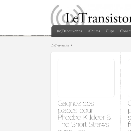
(re)Découvertes
Albums
Clips
Concer
LeTransistor