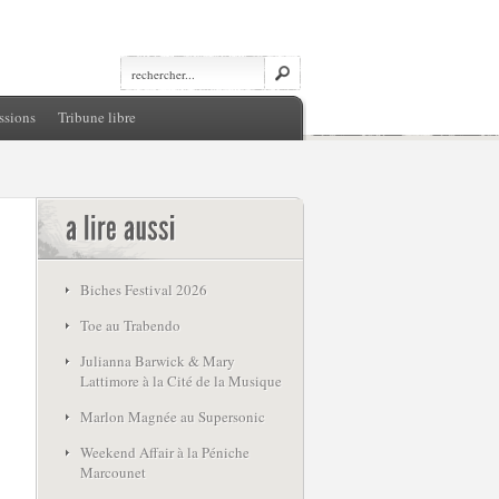
ssions
Tribune libre
Biches Festival 2026
Toe au Trabendo
Julianna Barwick & Mary
Lattimore à la Cité de la Musique
Marlon Magnée au Supersonic
Weekend Affair à la Péniche
Marcounet