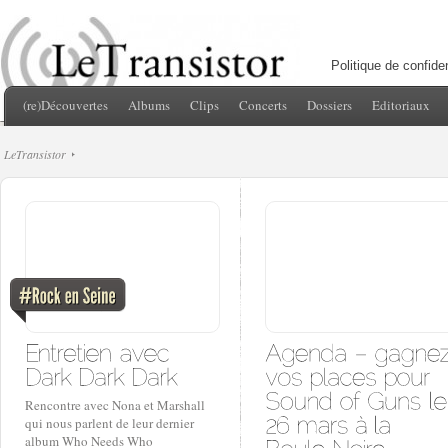
Politique de confiden
(re)Découvertes
Albums
Clips
Concerts
Dossiers
Editoriaux
LeTransistor
Rencontre avec Nona et Marshall
qui nous parlent de leur dernier
album Who Needs Who