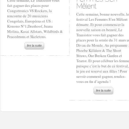
Cette semaine, Le Transistor vous
fait gagner des places pour
Congotronics VS Rockers, la
Cette semaine, bonne nouvelle, le
rencontre de 20 musiciens
festival Les Femmes S’en Mêlent
Congolais, Européens et US :
démarre. Et pour commencer la
Konono N°1,Deerhoof, Juana
nouvelle saison en beauté, Le
Molina, Kasai Allstars, Wildbirds &
Transistor vous fait gagner des
Peacedrums et Skeletons.
places pour la soirée du 31 mars a
Divan du Monde. Au programme 
lire la suite
Phoebe Killdeer & The Short
Straws, Our Broken Garden et
Tearist. Et pour célébrer les femme
puisque c’est le but de ce festival,
le jeu est reservé aux filles ! Pour
savoir comment gagner, rendez-
vous en fin d’agenda !
lire la suite