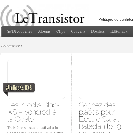
Politique de confiden
(re)Découvertes
Albums
Clips
Concerts
Dossiers
Editoriaux
LeTransistor
Troisième soirée du festival à la
Cigale avec Singtank, Cults, Laura