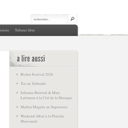
ssions
Tribune libre
Biches Festival 2026
Toe au Trabendo
Julianna Barwick & Mary
Lattimore à la Cité de la Musique
Marlon Magnée au Supersonic
Weekend Affair à la Péniche
Marcounet