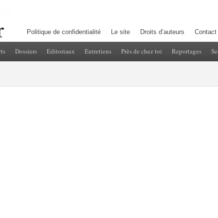
Politique de confidentialité
Le site
Droits d’auteurs
Contact
ts
Dossiers
Editoriaux
Entretiens
Près de chez toi
Reportages
Se