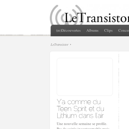
(re)Découvertes
Albums
Clips
Concer
LeTransistor
Une nouvelle semaine se profile.
Pas de soirée incontournable mais