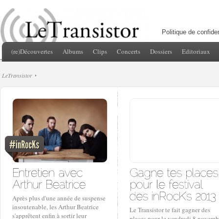
Politique de confiden
(re)Découvertes
Albums
Clips
Concerts
Dossiers
Editoriaux
LeTransistor
Après plus d'une année de suspense
insoutenable, les Arthur Beatrice
Le Transistor te fait gagner des
s'apprêtent enfin à sortir leur
places pour le vendredi 8 novemb