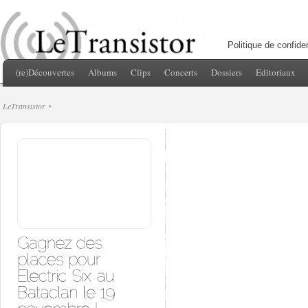
Politique de confiden
(re)Découvertes
Albums
Clips
Concerts
Dossiers
Editoriaux
LeTransistor