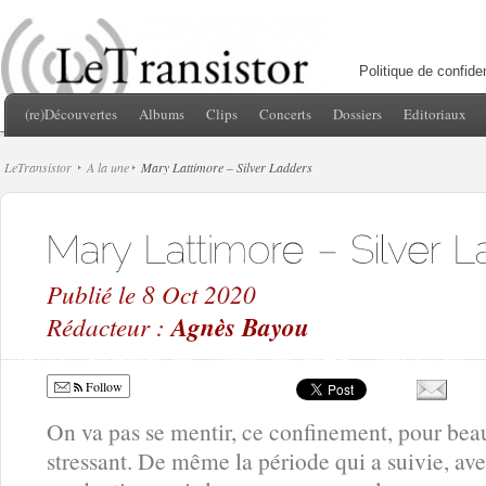
Politique de confiden
(re)Découvertes
Albums
Clips
Concerts
Dossiers
Editoriaux
LeTransistor
A la une
Mary Lattimore – Silver Ladders
Publié le 8 Oct 2020
Rédacteur :
Agnès Bayou
Follow
On va pas se mentir, ce confinement, pour beau
stressant. De même la période qui a suivie, ave