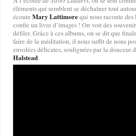
A l’écoute de
Silver Ladders
, on se sent comm
éléments qui semblent se déchaîner tout autou
Mary Lattimore
écoute
qui nous raconte des h
confie un livre d’images ! On voit des souvenir
défiler. Grâce à ces albums, on se dit que fina
faire de la méditation, il nous suffit de nous po
envolées délicates, soulignées par la douceur d
Halstead
.