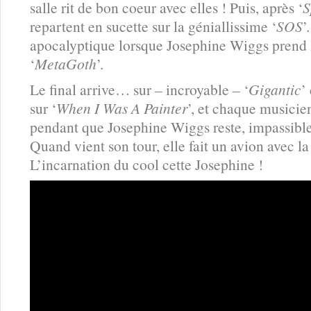
salle rit de bon coeur avec elles ! Puis, après ‘
S
repartent en sucette sur la géniallissime ‘
SOS
’
apocalyptique lorsque Josephine Wiggs prend 
‘
MetaGoth
’.
Le final arrive… sur – incroyable – ‘
Gigantic
’
sur ‘
When I Was A Painter
’, et chaque musicien
pendant que Josephine Wiggs reste, impassib
Quand vient son tour, elle fait un avion avec la s
L’incarnation du cool cette Josephine !