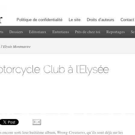
Politique de confidentialité
Le site
Droits d’auteurs
Contact
ts
Dossiers
Editoriaux
Entretiens
Près de chez toi
Reportages
Se
 l’Elysée Montmartre
s encore sorti leur huitième album,
Wrong Creatures
, qu’ils sont déjà sur les