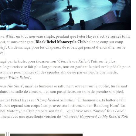
one Wild
’, un tout nouveau single, pendant que Peter Hayes s’active sur ses toms
Black Rebel Motorcycle Club
ir, et sans crier gare,
balance coup sur coup
Way
’. Un démarrage pour les chapeaux de roues, qui permet d’enchaîner sur le
es
’.
agé par la foule, pour incarner son ‘
Conscience Killer
’. Puis sur le plus
e
, le guitariste se fait plus langoureux, tout en gardant le pied sur la pédale pour
rmais mûres pour monter sur des épaules afin de ne pas en perdre une miette,
pour ‘
White Palms
’.
rom The Start
’, mais les lumières se rallument souvent sur le public, lui faisant
ans une salle de concert… et non pas ailleurs, en train de prendre son pied.
ine
’, et Peter Hayes sur ‘
Complicated Situation
’ à l’harmonica, la batterie fait
 Robert reprend son corps à corps avec son instrument sur ‘Bandung Hum’. La
ebel Motorcycle Club prépare son final… qui arrive avec ‘
Spread Your Love
’ !
lminera avec une excellente version de ‘
Whatever Happened To My Rock’n’Roll