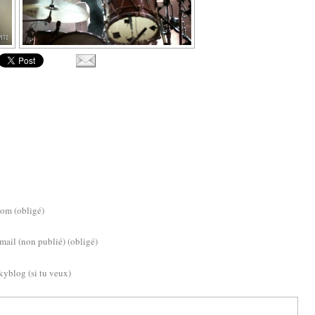
om (obligé)
mail (non publié) (obligé)
kyblog (si tu veux)