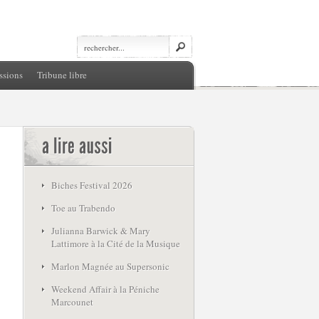
ssions
Tribune libre
Biches Festival 2026
Toe au Trabendo
Julianna Barwick & Mary
Lattimore à la Cité de la Musique
Marlon Magnée au Supersonic
Weekend Affair à la Péniche
Marcounet