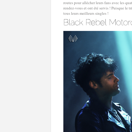
routes pour allécher leurs fans avec les qua
rendez-vous et ont été servis ! Puisque le t
tous leurs meilleurs singles !