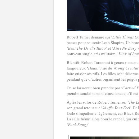
Robert Turner démarre sur ‘
Little Things G
basses pour soutenir Leah Shapiro. Un bonso
‘
Beat The Devil’s Tatoo
’ et ‘
Ain’t No Easy 
nouveau single, très militaire, ‘
King of Bon
Bientôt, Robert Turner est à genoux, encour
langoureux ‘
Haunt
’, tiré du
Wrong Creatur
faire crisser ses riffs. Les filles sont déso
pendant que d’autres organisent les pogos 
On se laisserait bien prendre par ‘
Carried F
prendre soudainement conscience qu’il est d
Après les solos de Robert Turner sur ‘
The L
son grand retour sur ‘
Shuffle Your Feet
’. Et
foule s’impatiente légèrement, car Black R
La salle frémit alors pour le rappel, qui cu
(Punk Song)
’.