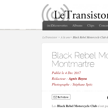
(re)Découvertes
Albums
Clips
Concer
LeTransistor
A la une
Black Rebel Motorcycle Club à
Publié le 4 Dec 2017
Rédacteur :
Agnès Bayou
Photographe : Stéphane Spitz
Follow
Black Rebel Motorcycle Club
Les
n’ont pa