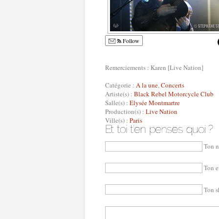
Follow
Remerciements : Karen [Live Nation]
Catégorie :
A la une
,
Concerts
Artiste(s) :
Black Rebel Motorcycle Club
Salle(s) :
Elysée Montmartre
Production(s) :
Live Nation
Ville(s) :
Paris
Ton n
Ton e
Ton s