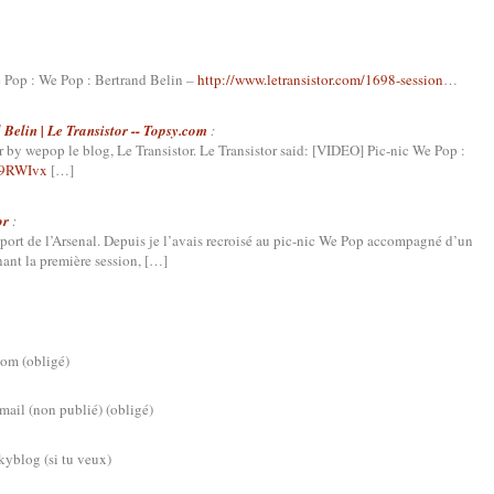
 Pop : We Pop : Bertrand Belin –
http://www.letransistor.com/1698-session
…
Belin | Le Transistor -- Topsy.com
:
 by wepop le blog, Le Transistor. Le Transistor said: [VIDEO] Pic-nic We Pop :
y/9RWIvx
[…]
or
:
 port de l’Arsenal. Depuis je l’avais recroisé au pic-nic We Pop accompagné d’un
ant la première session, […]
om (obligé)
mail (non publié) (obligé)
kyblog (si tu veux)