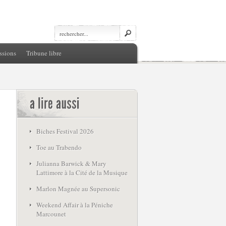
ssions
Tribune libre
Biches Festival 2026
Toe au Trabendo
Julianna Barwick & Mary
Lattimore à la Cité de la Musique
Marlon Magnée au Supersonic
Weekend Affair à la Péniche
Marcounet