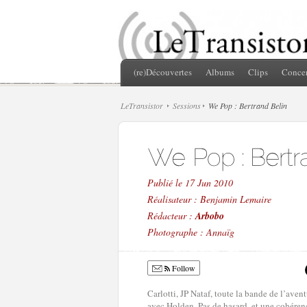
(re)Découvertes
Albums
Clips
Concer
LeTransistor
Sessions
We Pop : Bertrand Belin
Publié le 17 Jun 2010
Réalisateur : Benjamin Lemaire
Rédacteur :
Arbobo
Photographe : Annaïg
Follow
Carlotti, JP Nataf, toute la bande de l’aven
avec Holden. Pas de hasard, et une cohérenc