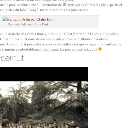
 dans le parc ce dimanche à l’invitation de
We pop
qui avait mis les plats, petits et
s pupilles du label
Cinq7
, un de nos labels les plus en vue.
Bertrand Belin par Claire Dori
eule derrière des verres fumés, c’est qui ? C’est Bertrand ? Et les violoncelles,
! C’est en trio qu’il nous donne un avant-goût de son album à paraître à
nuit
. Ce jour là, il puise des graves et des inflexions qui évoquent le fantôme de
um s’annonce redoutablement séduisant. Un peu comme lui, quoi