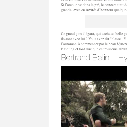
Si l’amour est dans le pré, le concert était
grands. Avec en invités d’honneur quelque
Ce grand gars élégant, qui cache sa belle gu
ils sont avec lui ? Vous avez dit “classe” ?
l’automne, à commencer par le beau
Hyper
Bashung et font dire que ce troisième alb