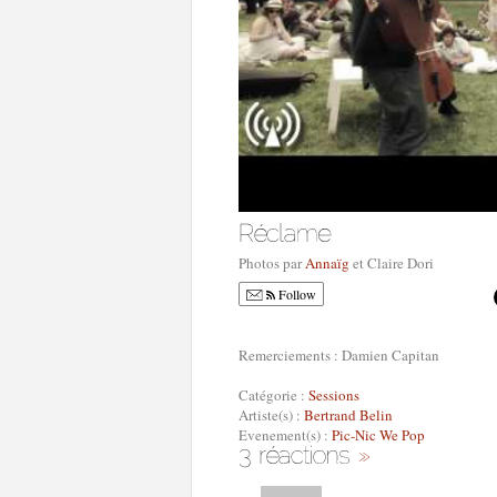
Photos par
Annaïg
et Claire Dori
Follow
Remerciements : Damien Capitan
Catégorie :
Sessions
Artiste(s) :
Bertrand Belin
Evenement(s) :
Pic-Nic We Pop