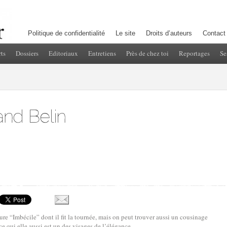
Politique de confidentialité
Le site
Droits d’auteurs
Contact
ts
Dossiers
Editoriaux
Entretiens
Près de chez toi
Reportages
Se
ture “Imbécile” dont il fit la tournée, mais on peut trouver aussi un cousinage
e qui elle aussi est un des visages de l’élégance.