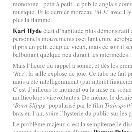
monotone : petit à petit, le public anglais com
musique. Et le dernier morceau ‘
M.E
’ avec Hy
plus la flamme.
Karl Hyde
était d’habitude plus démonstratif s
personnels mouvements oscillant entre aérobic 
il pris un petit coup de vieux, mais ce soir il s
balbutiant quelque peu durant les intermèdes
Mais l’heure du rappel a sonné, et dès les pre
‘
Rez
’, la salle explose de joie. Ce tube ne fait 
mais a été intelligemment (par intérêt financier 
C’est d’ailleurs le moment où la mise en scène
multicolores virevoltantes. De même, le dernie
‘
Born Slippy
’ popularisé par le film
Trainspott
bras en l’air, voire l’hystérie du public sur les 
Le problème majeur, c’est la sempiternelle di
Darren Price
comme de coutume en électro.
s