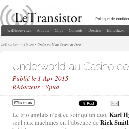
Politique de confiden
(re)Découvertes
Albums
Clips
Concerts
Dossiers
Editoriaux
LeTransistor
A la une
Underworld au Casino de Paris
Publié le 1 Apr 2015
Rédacteur : Spud
Follow
Karl H
Le trio anglais n’est ce soir qu’un duo,
Rick Smit
seul aux machines en l’absence de