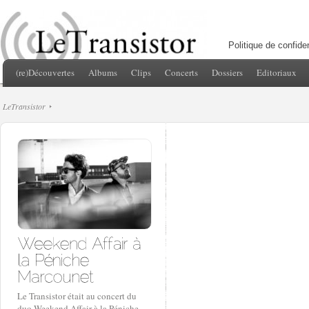
Politique de confiden
(re)Découvertes
Albums
Clips
Concerts
Dossiers
Editoriaux
LeTransistor
Le Transistor était au concert du
duo Weekend Affair à la Péniche