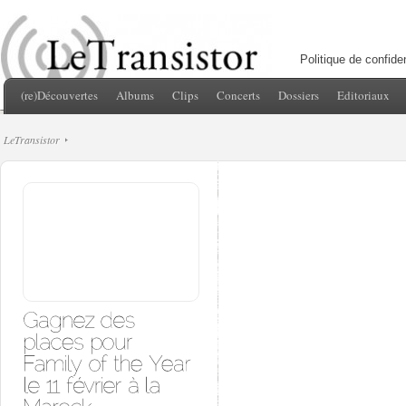
Politique de confiden
(re)Découvertes
Albums
Clips
Concerts
Dossiers
Editoriaux
LeTransistor