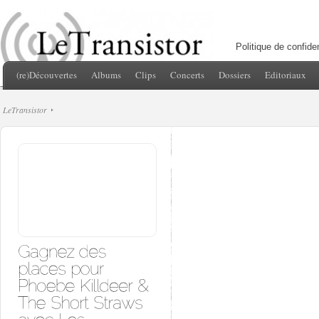
Politique de confiden
(re)Découvertes
Albums
Clips
Concerts
Dossiers
Editoriaux
LeTransistor