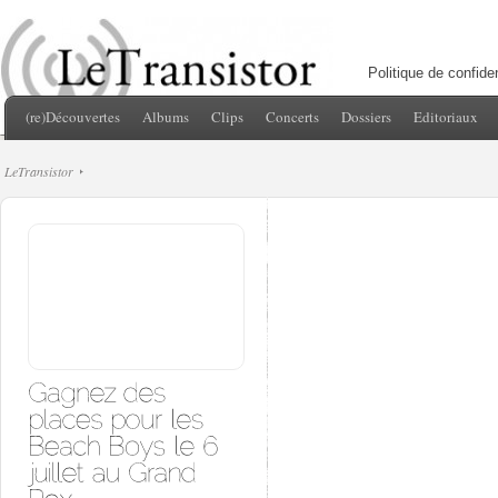
Politique de confiden
(re)Découvertes
Albums
Clips
Concerts
Dossiers
Editoriaux
LeTransistor