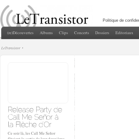
Politique de confiden
(re)Découvertes
Albums
Clips
Concerts
Dossiers
Editoriaux
LeTransistor
Ce soir là, les Call Me Señor
fêtaient la sortie de leur deuxième