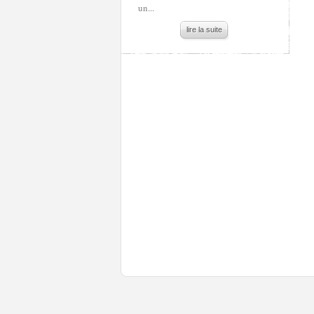
un...
lire la suite