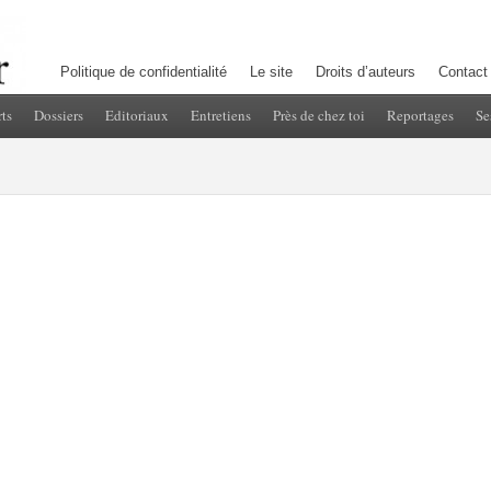
Politique de confidentialité
Le site
Droits d’auteurs
Contact
ts
Dossiers
Editoriaux
Entretiens
Près de chez toi
Reportages
Se