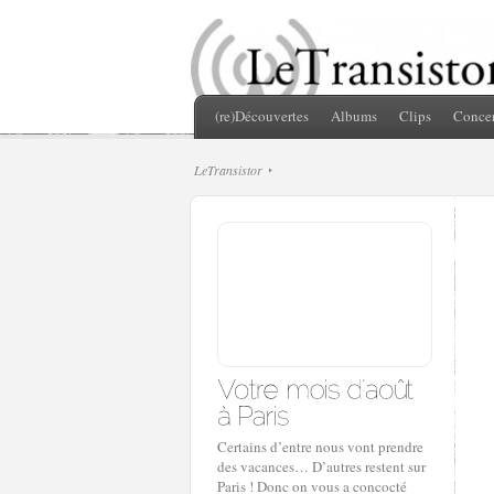
(re)Découvertes
Albums
Clips
Concer
LeTransistor
Certains d’entre nous vont prendre
des vacances… D’autres restent sur
Paris ! Donc on vous a concocté