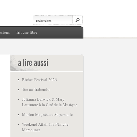
ssions
Tribune libre
Biches Festival 2026
Toe au Trabendo
Julianna Barwick & Mary
Lattimore à la Cité de la Musique
Marlon Magnée au Supersonic
Weekend Affair à la Péniche
Marcounet