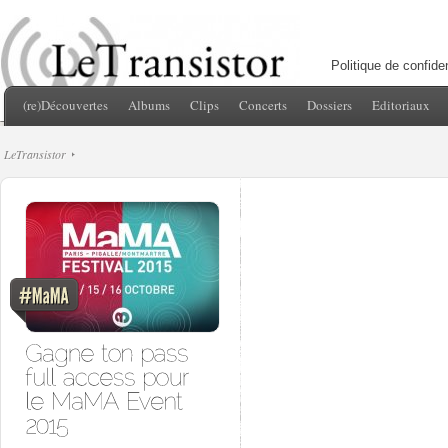
Politique de confiden
(re)Découvertes
Albums
Clips
Concerts
Dossiers
Editoriaux
LeTransistor