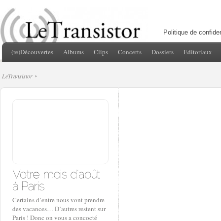
Politique de confiden
(re)Découvertes
Albums
Clips
Concerts
Dossiers
Editoriaux
LeTransistor
Certains d’entre nous vont prendre
des vacances… D’autres restent sur
Paris ! Donc on vous a concocté