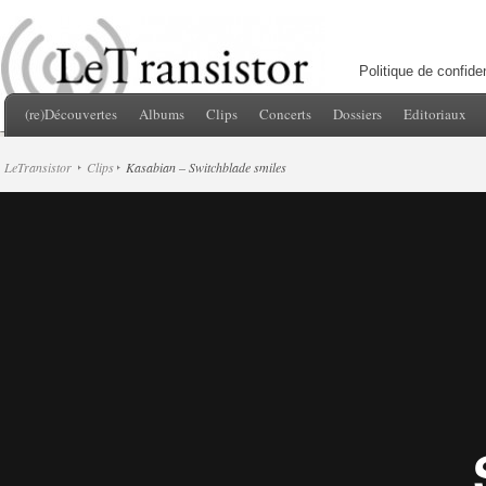
Politique de confiden
(re)Découvertes
Albums
Clips
Concerts
Dossiers
Editoriaux
LeTransistor
Clips
Kasabian – Switchblade smiles