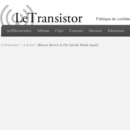
Politique de confiden
(re)Découvertes
Albums
Clips
Concerts
Dossiers
Editoriaux
LeTransistor
A la une
Blousey Brown & The Suicide Panda Squad