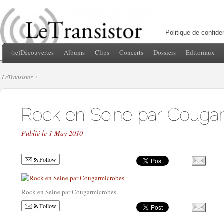
Politique de confiden
(re)Découvertes
Albums
Clips
Concerts
Dossiers
Editoriaux
LeTransistor
Publié le 1 May 2010
Follow
Rock en Seine par Cougarmicrobes
Follow