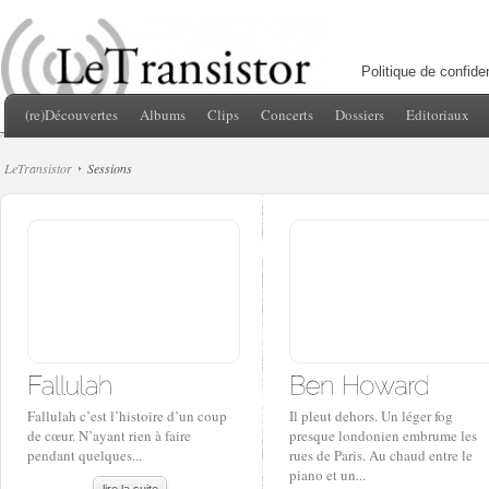
Politique de confiden
(re)Découvertes
Albums
Clips
Concerts
Dossiers
Editoriaux
LeTransistor
Sessions
Fallulah c’est l’histoire d’un coup
Il pleut dehors. Un léger fog
de cœur. N’ayant rien à faire
presque londonien embrume les
pendant quelques...
rues de Paris. Au chaud entre le
piano et un...