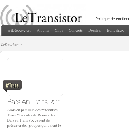
Politique de confiden
(re)Découvertes
Albums
Clips
Concerts
Dossiers
Editoriaux
LeTransistor
Alors en parallèle des rencontres
Trans Musicales de Rennes, les
Bars en Trans s'occupent de
présenter des groupes qui valent le