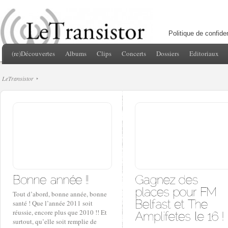
Politique de confiden
(re)Découvertes
Albums
Clips
Concerts
Dossiers
Editoriaux
LeTransistor
Tout d’abord, bonne année, bonne
santé ! Que l’année 2011 soit
réussie, encore plus que 2010 !! Et
surtout, qu’elle soit remplie de