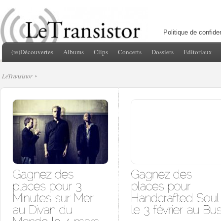
Politique de confiden
(re)Découvertes
Albums
Clips
Concerts
Dossiers
Editoriaux
LeTransistor