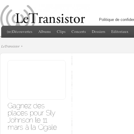
Politique de confiden
(re)Découvertes
Albums
Clips
Concerts
Dossiers
Editoriaux
LeTransistor