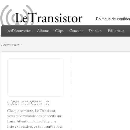
Politique de confiden
(re)Découvertes
Albums
Clips
Concerts
Dossiers
Editoriaux
LeTransistor
Chaque semaine, Le Transistor
vous recommande des concerts sur
Paris. Attention, loin d’être une
liste exhaustive, ce sont surtout des