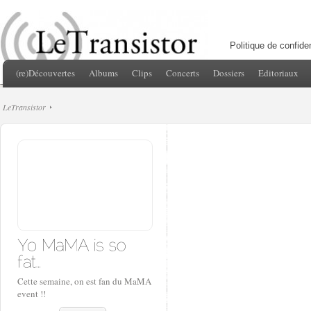
Politique de confiden
(re)Découvertes
Albums
Clips
Concerts
Dossiers
Editoriaux
LeTransistor
Cette semaine, on est fan du MaMA
event !!