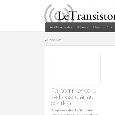
(re)Découvertes
Albums
Clips
Concer
LeTransistor
Chaque semaine, Le Transistor
vous recommande des concerts sur