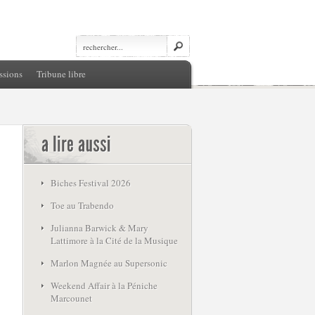
ssions
Tribune libre
Biches Festival 2026
Toe au Trabendo
Julianna Barwick & Mary
Lattimore à la Cité de la Musique
Marlon Magnée au Supersonic
Weekend Affair à la Péniche
Marcounet