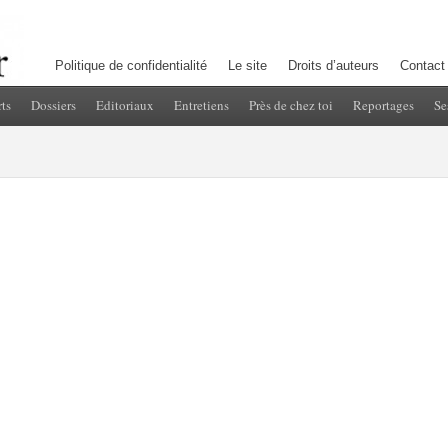
Politique de confidentialité
Le site
Droits d’auteurs
Contact
ts
Dossiers
Editoriaux
Entretiens
Près de chez toi
Reportages
Se