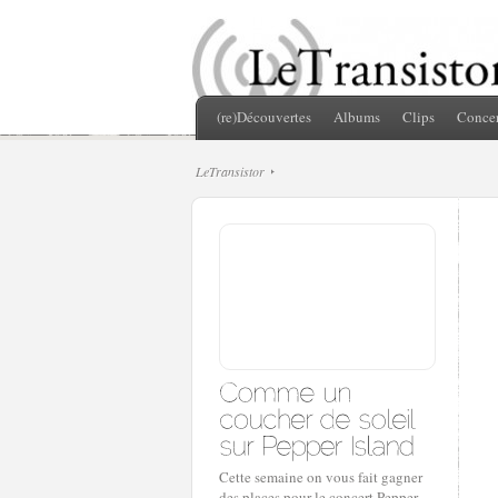
(re)Découvertes
Albums
Clips
Concer
LeTransistor
Cette semaine on vous fait gagner
des places pour le concert Pepper