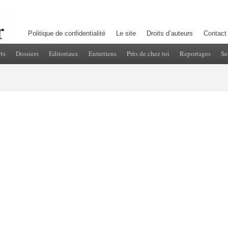
Politique de confidentialité
Le site
Droits d’auteurs
Contact
ts
Dossiers
Editoriaux
Entretiens
Près de chez toi
Reportages
Se