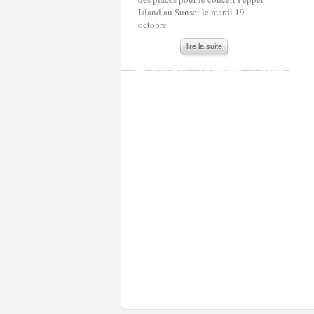
Island au Sunset le mardi 19
octobre.
lire la suite