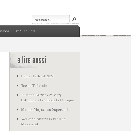
ssions
Tribune libre
Biches Festival 2026
Toe au Trabendo
Julianna Barwick & Mary
Lattimore à la Cité de la Musique
Marlon Magnée au Supersonic
Weekend Affair à la Péniche
Marcounet