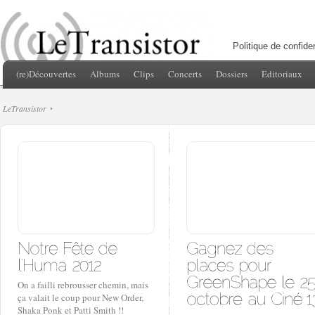
Politique de confiden
(re)Découvertes
Albums
Clips
Concerts
Dossiers
Editoriaux
LeTransistor
On a failli rebrousser chemin, mais
ça valait le coup pour New Order,
Shaka Ponk et Patti Smith !!