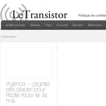
Politique de confiden
(re)Découvertes
Albums
Clips
Concerts
Dossiers
Editoriaux
LeTransistor