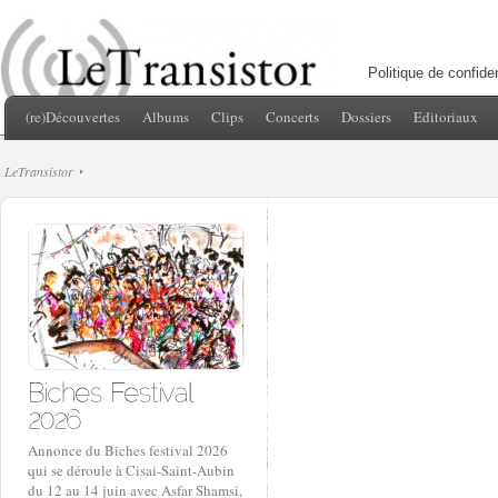
Politique de confiden
(re)Découvertes
Albums
Clips
Concerts
Dossiers
Editoriaux
LeTransistor
Annonce du Biches festival 2026
qui se déroule à Cisai-Saint-Aubin
du 12 au 14 juin avec Asfar Shamsi,