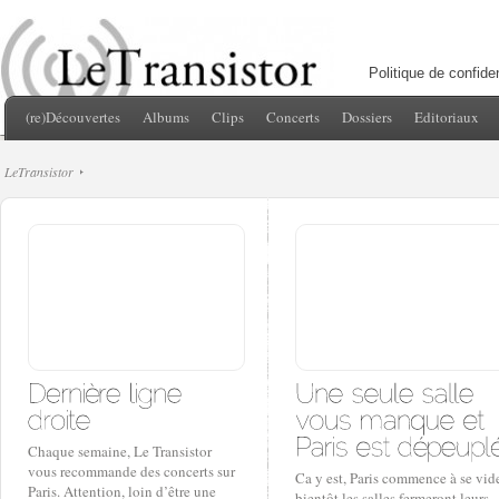
Politique de confiden
(re)Découvertes
Albums
Clips
Concerts
Dossiers
Editoriaux
LeTransistor
Chaque semaine, Le Transistor
vous recommande des concerts sur
Ca y est, Paris commence à se vide
Paris. Attention, loin d’être une
bientôt les salles fermeront leurs