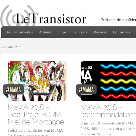
Politique de confiden
(re)Découvertes
Albums
Clips
Concerts
Dossiers
Editoriaux
LeTransistor
Dans les 120 concerts du MaMA
2018, difficile de savoir quel artis
Troisème volet du festival MaMA
aller voir. Voici les
2018 avec les concerts et