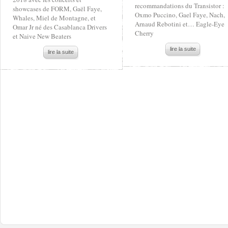
recommandations du Transistor :
showcases de FORM, Gaël Faye,
Oxmo Puccino, Gael Faye, Nach,
Whales, Miel de Montagne, et
Arnaud Rebotini et… Eagle-Eye
Omar Jr né des Casablanca Drivers
Cherry
et Naive New Beaters
lire la suite
lire la suite