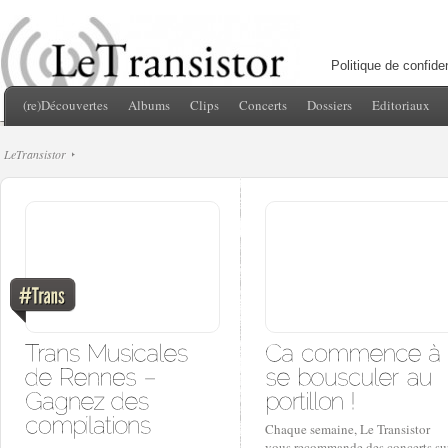
Politique de confiden
(re)Découvertes
Albums
Clips
Concerts
Dossiers
Editoriaux
LeTransistor
Chaque semaine, Le Transistor
vous recommande des concerts su