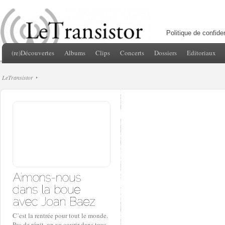
Politique de confiden
(re)Découvertes
Albums
Clips
Concerts
Dossiers
Editoriaux
LeTransistor
C’est la rentrée pour tout le monde.
Pas de répit, on va courir dans tous