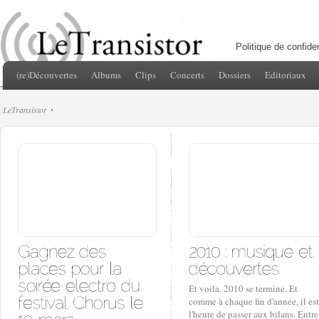
Politique de confiden
(re)Découvertes
Albums
Clips
Concerts
Dossiers
Editoriaux
LeTransistor
Et voila. 2010 se termine. Et
comme à chaque fin d'année, il est
l'heure de passer aux bilans. Entre