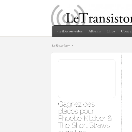
(re)Découvertes
Albums
Clips
Concer
LeTransistor