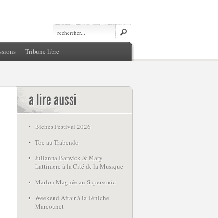
ssions
Tribune libre
Biches Festival 2026
Toe au Trabendo
Julianna Barwick & Mary
Lattimore à la Cité de la Musique
Marlon Magnée au Supersonic
Weekend Affair à la Péniche
Marcounet