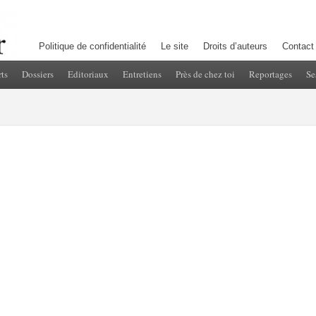
Politique de confidentialité
Le site
Droits d’auteurs
Contact
ts
Dossiers
Editoriaux
Entretiens
Près de chez toi
Reportages
Se